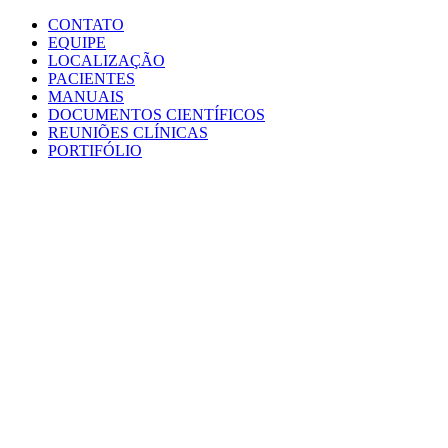
Conteúdo principal
Menu principal
Rodapé
CONTATO
EQUIPE
LOCALIZAÇÃO
PACIENTES
MANUAIS
DOCUMENTOS CIENTÍFICOS
REUNIÕES CLÍNICAS
PORTIFÓLIO
Aumentar fonte
Diminuir fonte