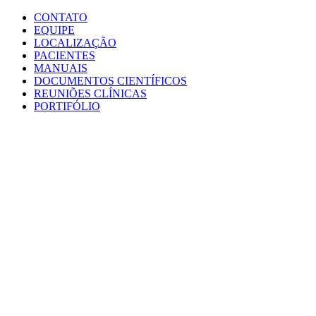
Conteúdo principal
Menu principal
Rodapé
CONTATO
EQUIPE
LOCALIZAÇÃO
PACIENTES
MANUAIS
DOCUMENTOS CIENTÍFICOS
REUNIÕES CLÍNICAS
PORTIFÓLIO
Aumentar fonte
Diminuir fonte