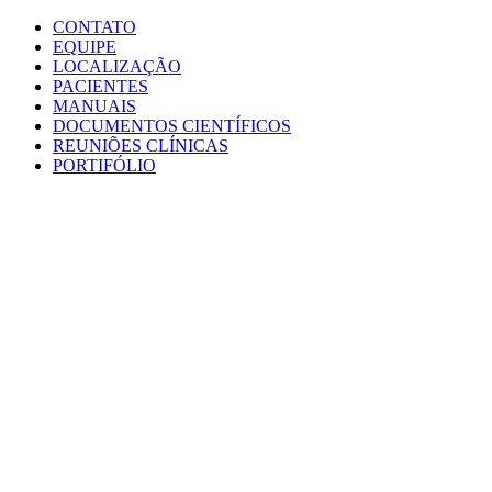
Conteúdo principal
Menu principal
Rodapé
CONTATO
EQUIPE
LOCALIZAÇÃO
PACIENTES
MANUAIS
DOCUMENTOS CIENTÍFICOS
REUNIÕES CLÍNICAS
PORTIFÓLIO
Aumentar fonte
Diminuir fonte