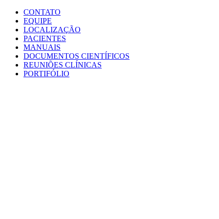
Conteúdo principal
Menu principal
Rodapé
CONTATO
EQUIPE
LOCALIZAÇÃO
PACIENTES
MANUAIS
DOCUMENTOS CIENTÍFICOS
REUNIÕES CLÍNICAS
PORTIFÓLIO
Aumentar fonte
Diminuir fonte