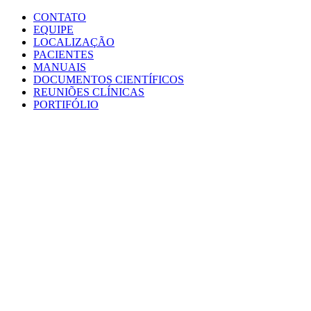
Conteúdo principal
Menu principal
Rodapé
CONTATO
EQUIPE
LOCALIZAÇÃO
PACIENTES
MANUAIS
DOCUMENTOS CIENTÍFICOS
REUNIÕES CLÍNICAS
PORTIFÓLIO
Aumentar fonte
Diminuir fonte